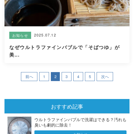
2025.07.12
お知らせ
なぜウルトラファインバブルで「そばつゆ」が
美...
前へ
1
2
3
4
5
次へ
おすすめ記事
ウルトラファインバブルで洗濯はできる？汚れも
臭いも劇的に除去！