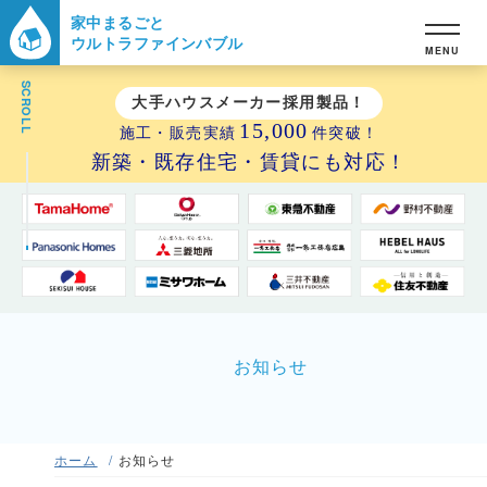
家中まるごと
ウルトラファインバブル
MENU
SCROLL
大手ハウスメーカー採用製品！
15,000
施工・販売実績
件突破！
新築・既存住宅・賃貸にも対応！
お知らせ
ホーム
お知らせ